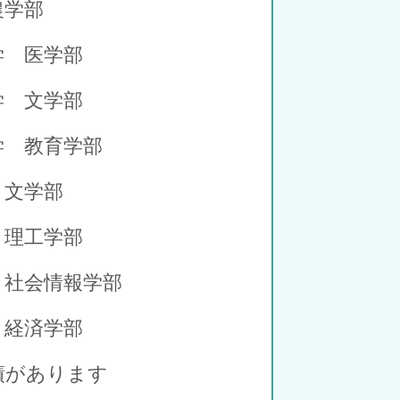
学部
 医学部
学 文学部
 教育学部
文学部
理工学部
社会情報学部
 経済学部
あります